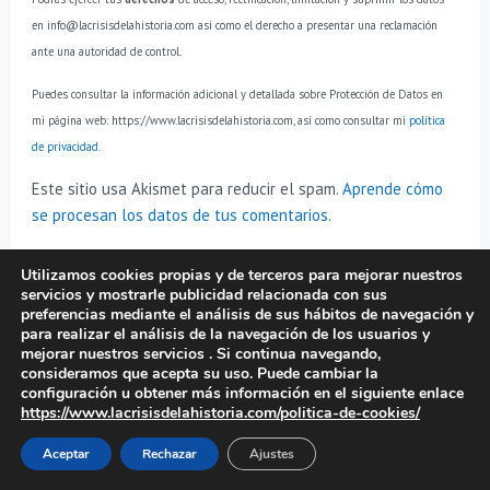
en info@lacrisisdelahistoria.com así como el derecho a presentar una reclamación
ante una autoridad de control.
Puedes consultar la información adicional y detallada sobre Protección de Datos en
mi página web: https://www.lacrisisdelahistoria.com, así como consultar mi
política
de privacidad
.
Este sitio usa Akismet para reducir el spam.
Aprende cómo
se procesan los datos de tus comentarios.
Utilizamos cookies propias y de terceros para mejorar nuestros
servicios y mostrarle publicidad relacionada con sus
LA CRISIS DE LA HISTORIA
preferencias mediante el análisis de sus hábitos de navegación y
para realizar el análisis de la navegación de los usuarios y
mejorar nuestros servicios . Si continua navegando,
La Crisis de la Historia es una revista digital
consideramos que acepta su uso. Puede cambiar la
de divulgación de historia y de literatura.
configuración u obtener más información en el siguiente enlace
https://www.lacrisisdelahistoria.com/politica-de-cookies/
Registrada con ISNN 2444-4871
Aceptar
Rechazar
Ajustes
Mapa de la web