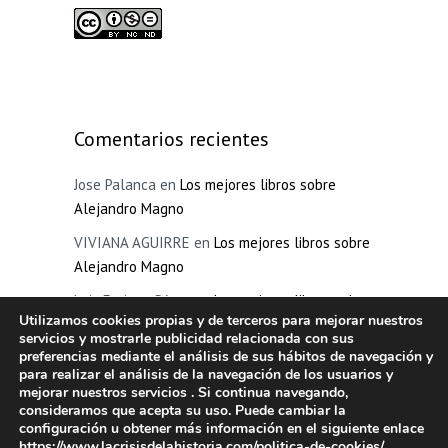
Comentarios recientes
Jose Palanca
en
Los mejores libros sobre
Alejandro Magno
VIVIANA AGUIRRE
en
Los mejores libros sobre
Alejandro Magno
Luis Enrique Pérez
en
Los mejores libros sobre
Utilizamos cookies propias y de terceros para mejorar nuestros
la inquisición española
servicios y mostrarle publicidad relacionada con sus
preferencias mediante el análisis de sus hábitos de navegación y
Pilar
en
La edad oscura de Grecia
para realizar el análisis de la navegación de los usuarios y
Manuel Villegas
en
La Inquisición española
mejorar nuestros servicios . Si continua navegando,
consideramos que acepta su uso. Puede cambiar la
configuración u obtener más información en el siguiente enlace
https://www.lacrisisdelahistoria.com/politica-de-cookies/