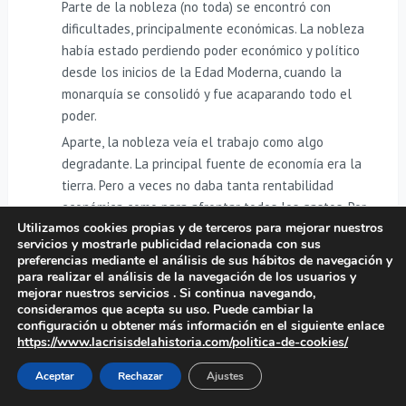
Parte de la nobleza (no toda) se encontró con
dificultades, principalmente económicas. La nobleza
había estado perdiendo poder económico y político
desde los inicios de la Edad Moderna, cuando la
monarquía se consolidó y fue acaparando todo el
poder.
Aparte, la nobleza veía el trabajo como algo
degradante. La principal fuente de economía era la
tierra. Pero a veces no daba tanta rentabilidad
económica como para afrontar todos los gastos. Por
Utilizamos cookies propias y de terceros para mejorar nuestros
contra, la burguesía comercial y protocapitalista se
servicios y mostrarle publicidad relacionada con sus
estaba haciendo cada vez más rica.
preferencias mediante el análisis de sus hábitos de navegación y
para realizar el análisis de la navegación de los usuarios y
Pero la aristocracia sabe reinventarse para sobrevivir.
mejorar nuestros servicios . Si continua navegando,
Por tanto, ante la pérdida de poder económico se alió
consideramos que acepta su uso. Puede cambiar la
con la rica burguesía. Muchas de estas alianzas eran
configuración u obtener más información en el siguiente enlace
https://www.lacrisisdelahistoria.com/politica-de-cookies/
matrimoniales. La nobleza conseguía dinero. La
burguesía poder, prestigio y la exención de impuestos
Aceptar
Rechazar
Ajustes
al acceder a un estamento privilegiado. Esa fue la