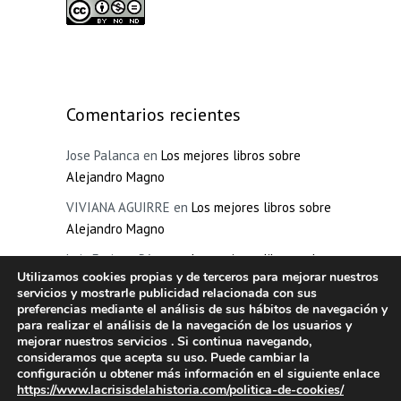
Comentarios recientes
Jose Palanca
en
Los mejores libros sobre
Alejandro Magno
VIVIANA AGUIRRE
en
Los mejores libros sobre
Alejandro Magno
Luis Enrique Pérez
en
Los mejores libros sobre
Utilizamos cookies propias y de terceros para mejorar nuestros
la inquisición española
servicios y mostrarle publicidad relacionada con sus
preferencias mediante el análisis de sus hábitos de navegación y
Pilar
en
La edad oscura de Grecia
para realizar el análisis de la navegación de los usuarios y
mejorar nuestros servicios . Si continua navegando,
Manuel Villegas
en
La Inquisición española
consideramos que acepta su uso. Puede cambiar la
configuración u obtener más información en el siguiente enlace
https://www.lacrisisdelahistoria.com/politica-de-cookies/