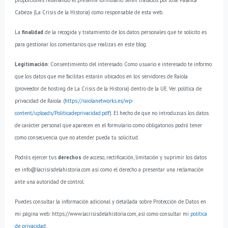
Cabeza (La Crisis de la Historia) como responsable de esta web.
La
finalidad
de la recogida y tratamiento de los datos personales que te solicito es
para gestionar los comentarios que realizas en este blog.
Legitimación
: Consentimiento del interesado.
Como usuario e interesado te informo
que los datos que me facilitas estarán ubicados en los servidores de Raiola
(proveedor de hosting de La Crisis de la Historia) dentro de la UE. Ver política de
privacidad de Raiola. (
https://raiolanetworks.es/wp-
content/uploads/Politicadeprivacidad.pdf
).
El hecho de que no introduzcas los datos
de carácter personal que aparecen en el formulario como obligatorios podrá tener
como consecuencia que no atender pueda tu solicitud.
Podrás ejercer tus
derechos
de acceso, rectificación, limitación y suprimir los datos
en info@lacrisisdelahistoria.com así como el derecho a presentar una reclamación
ante una autoridad de control.
Puedes consultar la información adicional y detallada sobre Protección de Datos en
mi página web: https://www.lacrisisdelahistoria.com, así como consultar mi
política
de privacidad
.