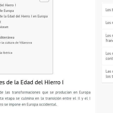
del Hierro I
Los 
 de Europa
 de la Edad del Hierro I en Europa
t
Los 
llstatt
Los 
diterránea
fran
e la cultura de Villanova
la Ibérica
Los 
con
Las 
los 
es de la Edad del Hierro I
 de las transformaciones que se producían en Europa
ta etapa se culmina en la transición entre el II y el I
erro se impone en Europa occidental.