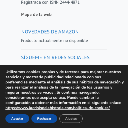
Registrada con ISNN 2444-4871
Mapa de la web
NOVEDADES DE AMAZON
Producto actualmente no disponible
SÍGUEME EN REDES SOCIALES
La Crisis de la Historia en Facebook
Utilizamos cookies propias y de terceros para mejorar nuestros
servicios y mostrarle publicidad relacionada con sus
preferencias mediante el análisis de sus hábitos de navegación y
La Crisis de la Historia en Twitter
para realizar el análisis de la navegación de los usuarios y
mejorar nuestros servicios . Si continua navegando,
La Crisis de la Historia en Instagram
consideramos que acepta su uso. Puede cambiar la
configuración u obtener más información en el siguiente enlace
https://www.lacrisisdelahistoria.com/politica-de-cookies/
ENTRADAS RECIENTES
Aceptar
Rechazar
Ajustes
Los bestlsellers de 2025