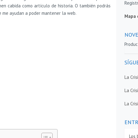
Regist
nen cabida como artículo de historia. O también podrás
ue me ayudan a poder mantener la web.
Mapa 
NOVE
Produc
SÍGU
La Cri
La Cris
La Cris
ENTR
Los 