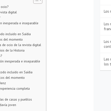
 ocio?
Los 
vista digital
?
ón inesperada e inseparable
Los 
fran
odo incluido en Saïdia
cos del momento
Los 
s de ocio de la revista digital
con
sis de la Historia
o?
Las 
ción inesperada e inseparable
los 
todo incluido en Saïdia
icos del momento
Benz
 experiencia completa
das de casas y pueblos
odavía joven
a