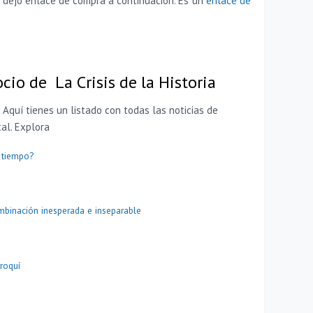
e dejo enlace de compra a continuación. Es un
enlace de
ocio de La Crisis de la Historia
quí tienes un listado con todas las noticias de
tal. Explora
l tiempo?
combinación inesperada e inseparable
roquí