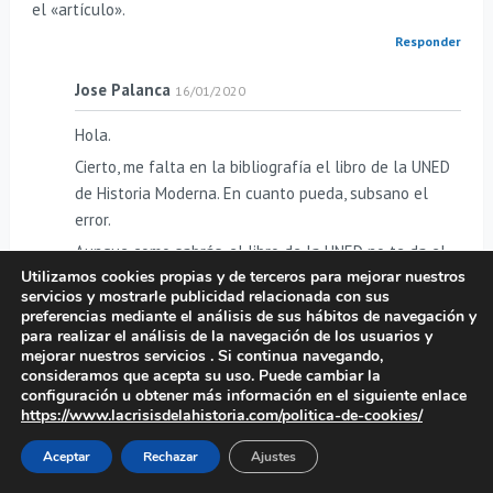
el «artículo».
Responder
Jose Palanca
16/01/2020
Hola.
Cierto, me falta en la bibliografía el libro de la UNED
de Historia Moderna. En cuanto pueda, subsano el
error.
Aunque como sabrás, el libro de la UNED no te da el
Utilizamos cookies propias y de terceros para mejorar nuestros
desarrollo del tema, así que es difícil que pasar de
servicios y mostrarle publicidad relacionada con sus
120 palabras a 2775 sea fusilar. Pero bueno, es
preferencias mediante el análisis de sus hábitos de navegación y
verdad que el libro te da un esquema previo. Con este
para realizar el análisis de la navegación de los usuarios y
mejorar nuestros servicios . Si continua navegando,
y los libros mencionados redacté en su día mis
consideramos que acepta su uso. Puede cambiar la
apuntes propios y de ahí saqué después el contenido
configuración u obtener más información en el siguiente enlace
que pretendía contar en la web ya que era un tema
https://www.lacrisisdelahistoria.com/politica-de-cookies/
interesante.
Aceptar
Rechazar
Ajustes
Pero sí es verdad que el contenido es mejorable. Lo sé