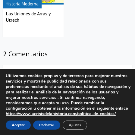
Historia Moderna
Las Uniones de Arras y
Utrech
2 Comentarios
Amparo
10/08/2022
Utilizamos cookies propias y de terceros para mejorar nuestros
servicios y mostrarle publicidad relacionada con sus
Este número de la revista me resulta muy útil para explicar
preferencias mediante el análisis de sus hábitos de navegación y
para realizar el análisis de la navegación de los usuarios y
el contexto histórico de El Lazarillo en el Sudeste asiático.
mejorar nuestros servicios . Si continua navegando,
Muchísimas gracias.
consideramos que acepta su uso. Puede cambiar la
configuración u obtener más información en el siguiente enlace
Por favor, que el redactor revise la conjugación del verbo
https://www.lacrisisdelahistoria.com/politica-de-cookies/
haber en forma impersonal. Todas las concordancias están
mal y resulta molesto este error persistente.
Aceptar
Rechazar
Ajustes
Responder