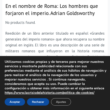
En el nombre de Roma: Los hombres que
forjaron el imperio. Adrian Goldsworthy
No products found.
Reedición de un libro anterior titulado en español «Grandes
generales del imperio romano» que ahora recupera su nombre
original en inglés. El libro es una descripción de una serie de
militares romanos que influyeron en la historia romana.
Aparecen nombres como César, Pompeyo, Belisario, Escipión el
Utilizamos cookies propias y de terceros para mejorar nuestros
Africano, Cayo Mario,… Enfocado al ámbito militar, no solo te
servicios y mostrarle publicidad relacionada con sus
habla de estos generales romanos, sino también de tácticas
preferencias mediante el análisis de sus hábitos de navegación y
militares y campañas.
Si te interesa la historia militar de
para realizar el análisis de la navegación de los usuarios y
mejorar nuestros servicios . Si continua navegando,
Roma y los generales romanos
, es un buen libro de consulta.
consideramos que acepta su uso. Puede cambiar la
configuración u obtener más información en el siguiente enlace
El ejército romano del bajo Imperio. Pat
https://www.lacrisisdelahistoria.com/politica-de-cookies/
Southern y Karen Dixon
Aceptar
Rechazar
Ajustes
No products found.